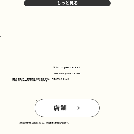
もっと見る
What is your choice?
​査定方法もいろいろ
鍵屋の質預かり・買取査定方法は多種多様なニーズにお応えできるよう
下記の4つの選択肢からお選びいただけます
店舗
​ご来店が可能であれば絶対にオススメ。的確な査定と即現金化が可能です。