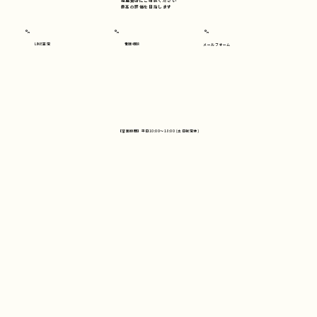
鍵屋質店にご相談ください
​最高の評価を目指します
LINE査定
電話相談
メールフォーム
【営業時間】平日10:00～18:00 (土日祝定休)