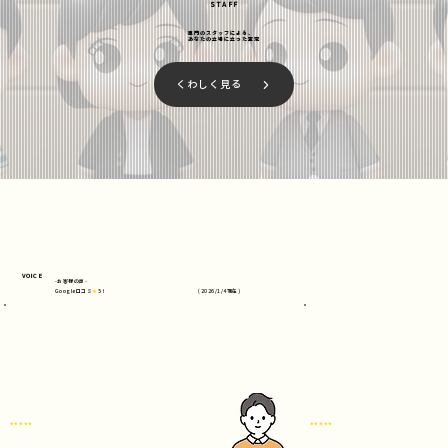
STAFF
専門のスタッフによる、
あなたの立場に立った査定
くわしく見る
VOICE
-お客様の声-
Google口コミ
★
5
！
(2026/1/4現在)
★★★★★
★★★★★