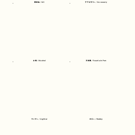
美術品／Art
アクセサリー／Accessory
​お酒／Alcohol
万年筆／Fountain Pen
ライター／Lighter
ホビー／Hobby