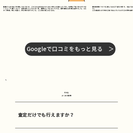
質屋さんは初めて利用したのですが、こちらのお店はめちゃめちゃ感じが良かったです。説明も丁寧でわかりやす
閉店時間ギリギリに伺ったのに丁寧な対応で、初めて
くじっくり見てくれて、高圧的なところもない為、質問もしやすかったです。買取価格も納得の金額でした。とに
た。
かく親切。感じが良い。安心感がありました。ここは本当におすすめ。
父の遺品なので手放す事を悩んでいたのですが評判通
Googleで口コミをもっと見る ＞
FAQ
よくある質問
査定だけでも行えますか？