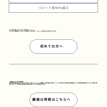
リピート率90%越え
私たちが大切にしているのは「お客様ファースト」。
さまざまなお客様お一人お一人にご満足いただけるよう、スタッフ一同心を込めて対応いたします。
初めての方へ
​「鍵屋だからできる高価買取」
世界中の顧客や業者とのつながりを活かしてグローバルトレンドを把握し、国内有数の古物オークションに参加して市場の動向に精通することで高額査定を実現しています。他店では評
価されないようなお品物でも徹底的に調査し最後までその可能性を探ります。
鍵屋の特徴はこちらへ