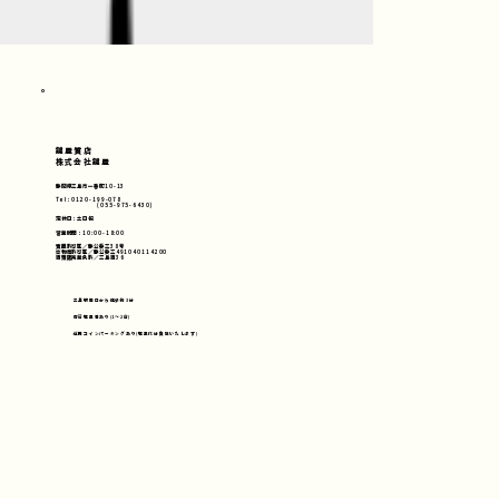
鍵屋質店
株式会社鍵屋
静岡県三島市一番町10-13
Tel：0120-199-078
(055-975-6430)
定休日：土日祝
営業時間：10:00-18:00
質屋許可証／静公委三38号
古物商許可証／静公委三491040114200
​​酒類販売業免許／三島酒36
三島駅南口から徒歩約3分
店前駐車場あり(1～2台)
近隣コインパーキングあり(駐車代は負担いたします)