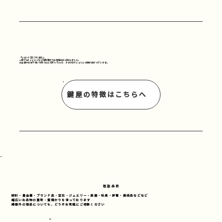
「リピート率90%越え」
一度でもKagiyaをご利用頂けたお客様はその後もずっと。
お友達やお知り合いを新たにご紹介いただき、ますますKagiyaの輪が広がっています。
鍵屋の特徴はこちらへ
取扱品目
時計・貴金属・ブランド品・宝石・ジュエリー・楽器・玩具・家電・美術品などなど
幅広いお品物の買取・質預かりを承っております
掲載外の商品についても、どうぞお気軽にご相談ください